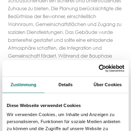
Schutzsuchenden ein sicheres und unterstützendes
Zuhause zu bieten. Die Planung berücksichtigte die
Bedürfnisse der Bewohner, einschließlich
Wohnraum, Gemeinschaftsflächen und Zugang zu
sozialen Dienstleistungen. Das Gebäude wurde
barrierefrei gestaltet und sollte eine einladende
Atmosphäre schaffen, die Integration und
Gemeinschaft fördert. Während der Bauphase
wurde großen Wert auf Nachhaltigkeit und
Energieeffizienz gelegt, um Betriebskosten zu
minimieren und die Umwelt zu schonen. Mit dem
Zustimmung
Details
Über Cookies
neuen Flüchtlingsheim wurde nicht nur Wohnraum
geschaffen, sondern auch ein Ort, an dem
Menschen neue Perspektiven entwickeln und sich
Diese Webseite verwendet Cookies
in die Gesellschaft einbringen können.
Wir verwenden Cookies, um Inhalte und Anzeigen zu
personalisieren, Funktionen für soziale Medien anbieten
zu können und die Zugriffe auf unsere Website zu