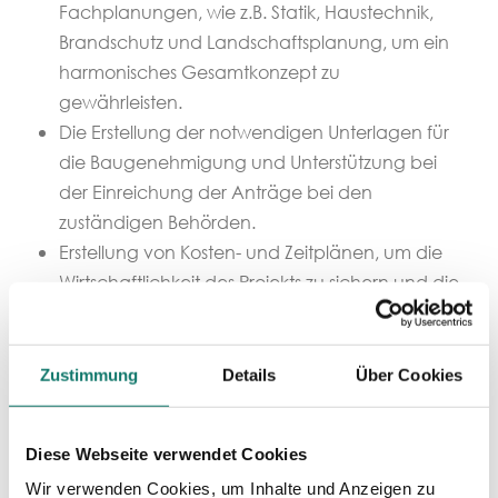
Fachplanungen, wie z.B. Statik, Haustechnik,
Brandschutz und Landschaftsplanung, um ein
harmonisches Gesamtkonzept zu
gewährleisten.
Die Erstellung der notwendigen Unterlagen für
die Baugenehmigung und Unterstützung bei
der Einreichung der Anträge bei den
zuständigen Behörden.
Erstellung von Kosten- und Zeitplänen, um die
Wirtschaftlichkeit des Projekts zu sichern und die
Einhaltung von Fristen zu gewährleisten.
Überwachung der Bauausführung, um
sicherzustellen, dass die Arbeiten gemäß den
Zustimmung
Details
Über Cookies
Plänen und Vorschriften durchgeführt werden.
Dies beinhaltet regelmäßige Baustellenbesuche
Diese Webseite verwendet Cookies
und die Koordination der beteiligten Gewerke.
Wir verwenden Cookies, um Inhalte und Anzeigen zu
Um die Qualität der ausgeführten Arbeiten