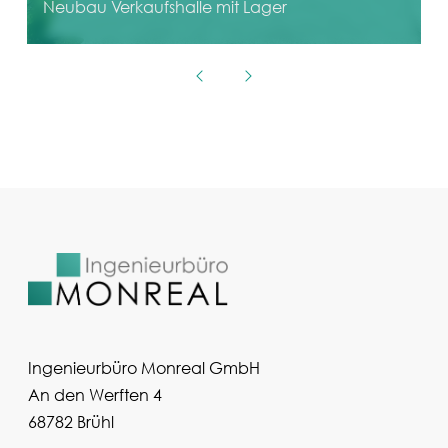
Neubau Verkaufs­halle mit Lager
N
Ingenieurbüro Monreal GmbH
An den Werften 4
68782 Brühl