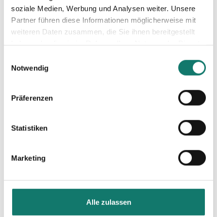
soziale Medien, Werbung und Analysen weiter. Unsere
Partner führen diese Informationen möglicherweise mit
weiteren Daten zusammen, die Sie ihnen bereitgestellt
haben oder die sie im Rahmen Ihrer Nutzung der Dienste
gesammelt haben.
Einwilligungsauswahl
Notwendig
Präferenzen
Grundriss
Ren
Statistiken
Marketing
Unsere Projekte
Alle zulassen